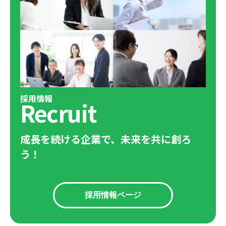
採用情報
Recruit
成長を続ける企業で、未来を共に創ろ
う！
採用情報ページ