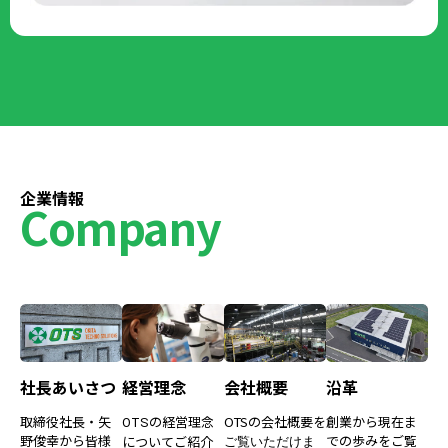
企業情報
Company
社長あいさつ
経営理念
会社概要
沿革
取締役社長・矢
の経営理念
OTSの会社概要を
創業から現在ま
OTS
野俊幸から皆様
での歩みをご覧
についてご紹介
ご覧いただけま